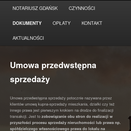
Przeskocz
Główne
NOTARIUSZ GDAŃSK
CZYNNOŚCI
do
menu
tekstu
DOKUMENTY
OPŁATY
KONTAKT
AKTUALNOŚCI
Umowa przedwstępna
sprzedaży
Umowa przedwstępna sprzedaży potocznie nazywana przez
klientów umową kupna-sprzedaży mieszkania, działki czy też
innego prawa jest pierwszym krokiem na drodze do finalizacji
transakcji. Jest to
zobowiązanie obu stron do realizacji w
przyszłości procesu sprzedaży nieruchomości lub prawa np.
spółdzielczego własnościowego prawa do lokalu na