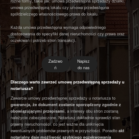
różne formy, takie jak: umowa przedwstępna sprzedaży działki,
umowa przedwstępną lokalu czy umowa przedwstępna
spółdzielczego własnościowego prawa do lokalu.
Każda umowa przedwstępna wymaga odpowiedniego
dostosowania do specyfiki danej nieruchomości czy prawa oraz
oczekiwań i potrzeb stron transakcji.
Zadzwo
Napisz
ń
do nas
Dlaczego warto zawrzeć umowę przedwstępną sprzedaży u
notariusza?
Zawarcie umowy przedwstępnej sprzedaży u notariusza to
gwarancja, że dokument zostanie sporządzony zgodnie z
obowiązującymi przepisami
, a interesy obu stron zostaną
należycie zabezpieczone. Notariusz dokładnie sprawdzi stan
prawny nieruchomości, co jest ważne dla uniknięcia
ewentualnych problemów prawnych w przyszłości. Ponadto
akt
notarialny daje możliwość szybkiego egzekwowania