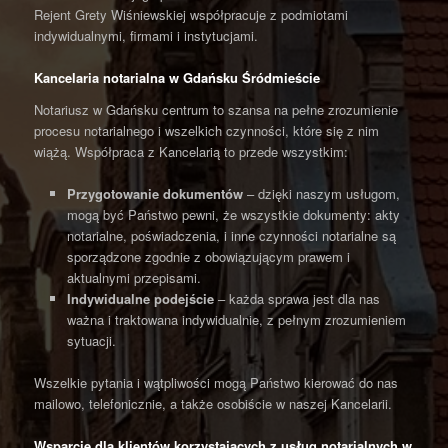
Rejent Grety Wiśniewskiej współpracuje z podmiotami
indywidualnymi, firmami i instytucjami.
Kancelaria notarialna w Gdańsku Śródmieście
Notariusz w Gdańsku centrum to szansa na pełne zrozumienie
procesu notarialnego i wszelkich czynności, które się z nim
wiążą. Współpraca z Kancelarią to przede wszystkim:
Przygotowanie dokumentów
– dzięki naszym usługom,
mogą być Państwo pewni, że wszystkie dokumenty: akty
notarialne, poświadczenia, i inne czynności notarialne są
sporządzone zgodnie z obowiązującym prawem i
aktualnymi przepisami.
Indywidualne podejście
– każda sprawa jest dla nas
ważna i traktowana indywidualnie, z pełnym zrozumieniem
sytuacji.
Wszelkie pytania i wątpliwości mogą Państwo kierować do nas
mailowo, telefonicznie, a także osobiście w naszej Kancelarii.
Wsparcie dla klientów korzystających z usług notarialnych w