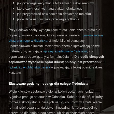
jak przebiega weryfikacja tożsamości i dokumentów,
które czynności wymagają aktu notarialnego,
jak przygotować oświadczenia dotyczące majątku,
jakie dane usprawniają przebieg spotkania.
Przykładowo osoby wynajmujące mieszkanie często proszą o
doprecyzowanie zapisów, które powinna zawierać
umowa najmu
okazjonalnego w Gdańsku
. Z kolei klienci planujący
uporządkowanie kwestii rodzinnych chętnie sprawdzają nasze
materiały wyjaśniające
sprawy spadkowe w Gdańsku
, co
ogranicza stres związany z formalnościami.
Dla osób chcących
zaplanować wysokość opłat udostępniony jest przewodnik
–
notariusz w Gdańsku cennik
– pozwalający lepiej ocenić zakres
kosztów.
Elastyczne godziny i dostęp dla całego Trójmiasta
Wielu klientów zastanawia się, w jakich godzinach i dniach
tygodnia pracuje notariusz w Gdańsku. Sobota to dzień, w który
możesz skorzystać z naszych usług, co umożliwia załatwienie
formalności poza standardowymi godzinami. To szczególnie
korzystne dla osób pracujących lub dojeżdżających spoza