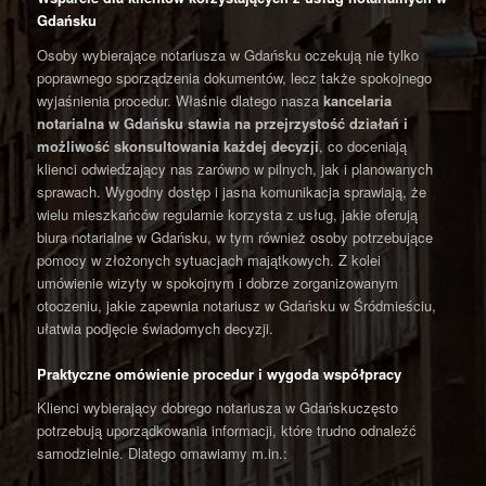
Gdańsku
Osoby wybierające notariusza w Gdańsku oczekują nie tylko
poprawnego sporządzenia dokumentów, lecz także spokojnego
wyjaśnienia procedur. Właśnie dlatego nasza
kancelaria
notarialna w Gdańsku
stawia na przejrzystość działań i
możliwość skonsultowania każdej decyzji
, co doceniają
klienci odwiedzający nas zarówno w pilnych, jak i planowanych
sprawach. Wygodny dostęp i jasna komunikacja sprawiają, że
wielu mieszkańców regularnie korzysta z usług, jakie oferują
biura notarialne w Gdańsku, w tym również osoby potrzebujące
pomocy w złożonych sytuacjach majątkowych. Z kolei
umówienie wizyty w spokojnym i dobrze zorganizowanym
otoczeniu, jakie zapewnia notariusz w Gdańsku w Śródmieściu,
ułatwia podjęcie świadomych decyzji.
Praktyczne omówienie procedur i wygoda współpracy
Klienci wybierający dobrego notariusza w Gdańskuczęsto
potrzebują uporządkowania informacji, które trudno odnaleźć
samodzielnie. Dlatego omawiamy m.in.: