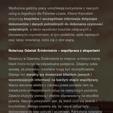
Wydłużone godziny pracy umożliwiają korzystanie z naszych
usług w dogodnym dla Państwa czasie. Klienci Kancelarii
otrzymują
bezpłatne i szczegółowe informacje dotyczące
dokumentów i danych potrzebnych do dokonania czynności
notarialnych
, a także wysokości kosztów związanych z
planowanymi czynnościami, w tym podatków, opłat sądowych
oraz taksy notarialnej, które się z nimi wiążą.
Notariusz Gdańsk Śródmieście – współpraca z ekspertami
Notariusz w Gdańsku Śródmieście to miejsce, w którym każdy
klient może liczyć na indywidualne podejście. Zdajemy sobie
sprawę, że procedury notarialne mogą być skomplikowane.
Dlatego też
staramy się
dostarczać klientom jasnych i
wyczerpujących informacji na każdym etapie współpracy
.
Nasza obszerna wiedza z zakresu prawa pozwala nam na
świadczenie profesjonalnych usług na najwyższym poziomie.
Zawsze służymy pomocą i chętnie odpowiadamy na wszelkie
pytania. Naszym priorytetem jest, by klient czuł się pewnie i
komfortowo, dlatego staramy się, by nasze usługi były
dostosowane do jego potrzeb i oczekiwań. Kancelaria notarialna