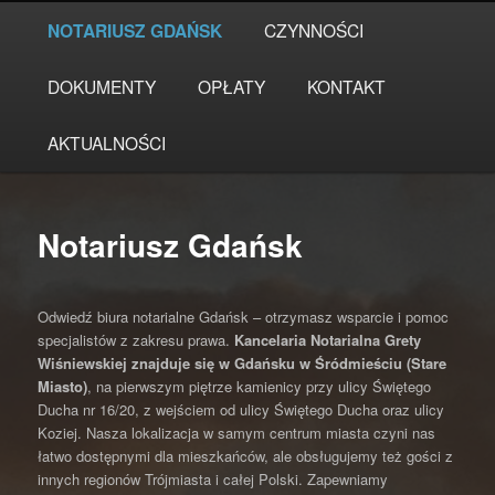
Przeskocz
Główne
NOTARIUSZ GDAŃSK
CZYNNOŚCI
do
menu
tekstu
DOKUMENTY
OPŁATY
KONTAKT
AKTUALNOŚCI
Notariusz Gdańsk
Odwiedź biura notarialne Gdańsk – otrzymasz wsparcie i pomoc
specjalistów z zakresu prawa.
Kancelaria Notarialna Grety
Wiśniewskiej znajduje się w Gdańsku w Śródmieściu (Stare
Miasto)
, na pierwszym piętrze kamienicy przy ulicy Świętego
Ducha nr 16/20, z wejściem od ulicy Świętego Ducha oraz ulicy
Koziej. Nasza lokalizacja w samym centrum miasta czyni nas
łatwo dostępnymi dla mieszkańców, ale obsługujemy też gości z
innych regionów Trójmiasta i całej Polski. Zapewniamy