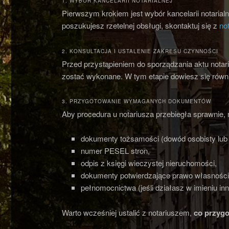
1. WYBÓR KANCELARII NOTARIALNEJ
Pierwszym krokiem jest wybór kancelarii notarialn
poszukujesz rzetelnej obsługi, skontaktuj się z
no
2. KONSULTACJA I USTALENIE ZAKRESU CZYNNOŚCI
Przed przystąpieniem do sporządzania aktu notari
zostać wykonane. W tym etapie dowiesz się równ
3. PRZYGOTOWANIE WYMAGANYCH DOKUMENTÓW
Aby procedura u notariusza przebiegła sprawnie,
dokumenty tożsamości (dowód osobisty lub 
numer PESEL stron,
odpis z księgi wieczystej nieruchomości,
dokumenty potwierdzające prawo własności
pełnomocnictwa (jeśli działasz w imieniu inn
Warto wcześniej ustalić z notariuszem,
co przygo