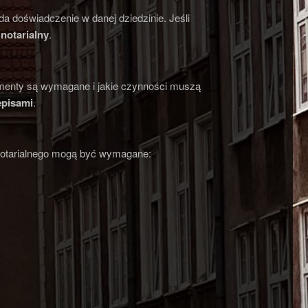
da doświadczenie w danej dziedzinie. Jeśli
notarialny
.
kumenty są wymagane i jakie czynności muszą
episami
.
 notarialnego mogą być wymagane:
.