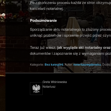
Po zakończeniu procesu każda ze stron otrzymuje
kancelarii notarialnej.
Podsumowanie
Sporządzanie aktu notarialnego to złożony proc
uniknąć problemów i sprawnie przejść przez czynn
Teraz już wiesz,
jak wygląda akt notarialn
y oraz
dokumentów i zapoznanie się z wymaganiami pozwo
Kategorie:
Bez kategorii
. Autor:
notariuszwgdansku
. Doda
Greta Wiśniewska
Notariusz