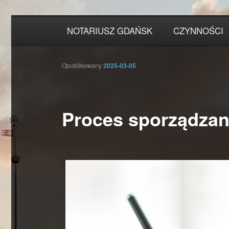
Przeskocz
Główne
NOTARIUSZ GDAŃSK
CZYNNOŚCI
do
menu
tekstu
Opublikowany
2025-03-05
Proces sporządzani