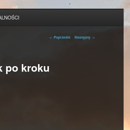
ALNOŚCI
Nawigacja
←
Poprzedni
Następny
→
wpisu
k po kroku