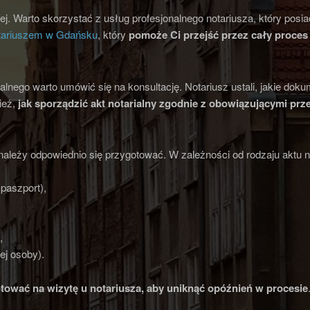
ej. Warto skorzystać z usług profesjonalnego notariusza, który posia
tariuszem w Gdańsku
, który
pomoże Ci przejść przez cały
proces 
alnego warto umówić się na konsultację. Notariusz ustali, jakie do
ież,
jak sporządzić akt notarialny
zgodnie z obowiązującymi prz
 należy odpowiednio się przygotować. W zależności od rodzaju aktu
paszport),
,
ej osoby).
tować na wizytę u notariusza
, aby uniknąć opóźnień w procesie