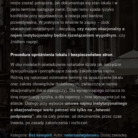
może zostać potrącona, jak dokumentuje się stan lokalu i w
jakim terminie następuje zwrot. Dzięki temu spada ryzyko
konfliktów przy wyprowadzce, a relacja jest bardziej
przewidywalna. W praktyce to właśnie te zapisy – obok
oświadczeń notarialnych – decydują,
czy najem okazjonalny a
najem instytucjonalny będzie rozwiązaniem wygodnym
, czy
źródłem napięć.
Procedura opróżnienia lokalu i bezpieczeństwo stron
W obu modelach oświadczenie notarialne działa jak narzędzie
dyscyplinujące i porządkujące zasady zakończenia najmu.
Różnią się natomiast minimalne terminy na opuszczenie lokalu
oraz zakres obowiązków dodatkowych, zwłaszcza w najmie
okazjonalnym (lokal zastępczy). Dla wynajmującego oznacza to
inną organizację ryzyka, a dla najemcy – inne wymagania już na
starcie. Dlatego przy wyborze
umowa najmu instytucjonalnego
a okazjonalnego
warto patrzeć nie tylko na „łatwość
podpisania”
, ale na cały proces: od dokumentów, przez czas
trwania, po zasady zakończenia i rozliczeń.
Kategorie:
Bez kategorii
. Autor:
notariuszwgdansku
. Dodaj zakładkę