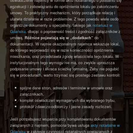
oświadczenie najemcy w formie aktu notarialnego o poddaniu się
egzekucji i zobowiązaniu do opróżnienia lokalu po zakończeniu
umowy. To praktyczny mechanizm, który porządkuje relację i
ułatwia działanie w razie problemów. Z tego powodu wiele osób
organizuje dokumenty u specjalisty, takiego jak
notariusz w
Gdańsku
, dbając o poprawność treści i zgodność załączników z
umową.
Różnice pojawiają się w „dodatkach”
do
dokumentacji. W najmie okazjonalnym najemca wskazuje lokal,
do którego wyprowadzi się w razie konieczności opróżnienia
mieszkania, oraz przedstawia zgodę właściciela tego lokalu. W
instytucjonalnym tego wymogu nie ma, co zwykle upraszcza
podpisanie umowy i skraca ścieżkę formalną. Żeby nie pogubić
się w procedurach, warto trzymać się prostego zestawu kontroli:
spójne dane stron, adresów i terminów w umowie oraz
załącznikach,
komplet oświadczeń wymaganych dla wybranego trybu,
protokół zdawczo-odbiorczy i jasne zasady rozliczeń.
Jeśli potrzebujesz wsparcia przy kompletowaniu dokumentów
związanych z najmem, pomocna bywa usługa
akty notarialne w
Gdańsku
w zakresie czynności notarialnych powiązanych z