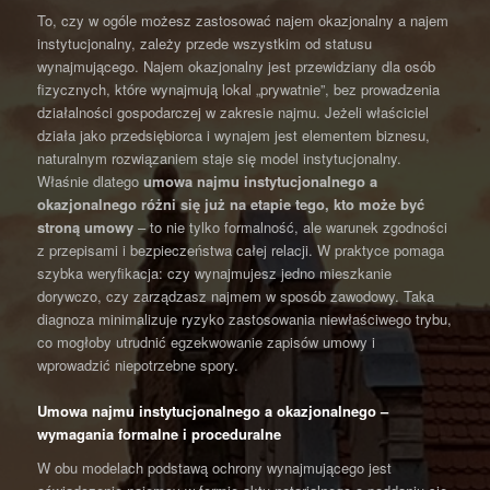
To, czy w ogóle możesz zastosować najem okazjonalny a najem
instytucjonalny, zależy przede wszystkim od statusu
wynajmującego. Najem okazjonalny jest przewidziany dla osób
fizycznych, które wynajmują lokal „prywatnie”, bez prowadzenia
działalności gospodarczej w zakresie najmu. Jeżeli właściciel
działa jako przedsiębiorca i wynajem jest elementem biznesu,
naturalnym rozwiązaniem staje się model instytucjonalny.
Właśnie dlatego
umowa najmu instytucjonalnego a
okazjonalnego
różni się już na etapie tego, kto może być
stroną umowy
– to nie tylko formalność, ale warunek zgodności
z przepisami i bezpieczeństwa całej relacji. W praktyce pomaga
szybka weryfikacja: czy wynajmujesz jedno mieszkanie
dorywczo, czy zarządzasz najmem w sposób zawodowy. Taka
diagnoza minimalizuje ryzyko zastosowania niewłaściwego trybu,
co mogłoby utrudnić egzekwowanie zapisów umowy i
wprowadzić niepotrzebne spory.
Umowa najmu instytucjonalnego a okazjonalnego –
wymagania formalne i proceduralne
W obu modelach podstawą ochrony wynajmującego jest