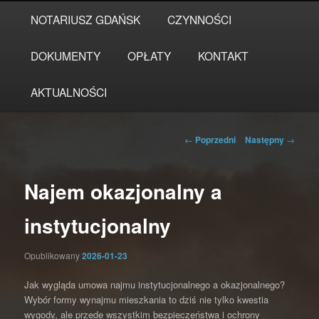
Przeskocz
Główne
NOTARIUSZ GDAŃSK
CZYNNOŚCI
do
menu
tekstu
DOKUMENTY
OPŁATY
KONTAKT
AKTUALNOŚCI
Nawigacja
←
Poprzedni
Następny
→
wpisu
Najem okazjonalny a
instytucjonalny
Opublikowany
2026-01-23
Jak wygląda umowa najmu instytucjonalnego a okazjonalnego?
Wybór formy wynajmu mieszkania to dziś nie tylko kwestia
wygody, ale przede wszystkim bezpieczeństwa i ochrony