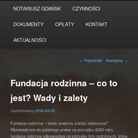
Przeskocz
Główne
NOTARIUSZ GDAŃSK
CZYNNOŚCI
do
menu
tekstu
DOKUMENTY
OPŁATY
KONTAKT
AKTUALNOŚCI
Nawigacja
←
Poprzedni
Następny
→
wpisu
Fundacja rodzinna – co to
jest? Wady i zalety
Opublikowany
2026-03-25
Fundacja rodzinna – kiedy powinna zostać utworzona?
Wprowadzone do polskiego prawa na początku 2023 roku,
fundacje rodzinne odpowiadają na potrzeby firm rodzinnych, które