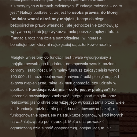
sukcesyjnych w firmach rodzinnych. Fundacja rodzinna – co to
jest? Należy podkreślić, że jest to
osoba prawna, do której
fundator wnosi określony majątek
, tracąc do niego
bezpośrednie prawo własności, ale jednocześnie zachowując
wpływ na sposób jego wykorzystania poprzez zapisy statutu.
Fundacja rodzinna działa samodzielnie i w interesie
beneficjentów, którymi najczęściej są członkowie rodziny.
Majątek wniesiony do fundacji jest trwale wyodrębniony z
majątku prywatnego fundatora, co zapewnia wysoki poziom
ochrony i stabilności. Minimalny fundusz założycielski wynosi
100 000 zł i może obejmować zarówno środki pieniężne, jak i
aktywa niepieniężne, takie jak nieruchomości czy udziały w
spółkach.
Fundacja rodzinna – co to jest w praktyce
? To
narzędzie pozwalające zachować integralność majątku oraz
realizować jasno określoną wizję jego wykorzystania przez wiele
lat. Fundacja rodzinna nie posiada udziałowców ani akcji, a jej
funkcjonowanie opiera się na strukturze organów, wśród których
najważniejszą rolę pełni zarząd. Może ona prowadzić
ograniczoną działalność gospodarczą, obejmującą m.in.: