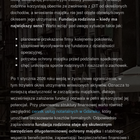
rodzinne korzystają obecnie ze zwolnienia z CIT od określonych
dochodów, a wniesienie majątku nie jest objęte obowiązkowym
okresem jego utrzymania.
Fundacja rodzinna – kiedy ma
największy sens
? Warto wziąć pod uwagę sytuacje takie jak:
planowane przekazanie firmy kolejnemu pokoleniu,
stopniowe wycofywanie się fundatora z działalności
operacyjnej,
potrzeba ochrony majątku przed podziałem spadkowym,
chęć uniknięcia sporów rodzinnych i roszczeń o zachowek.
Po 1 stycznia 2026 roku wejdą w życie nowe ograniczenia, w
tym trzyletni okres utrzymania wniesionych aktywów. Oznacza to
mniejszą elastyczność w zarządzaniu majątkiem, dlatego
wcześniejsze założenie fundacji pozwala w pełni wykorzystać jej
potencjał. Przy planowaniu struktury finansowej warto również
uwzględnić
cennik usług notarialnych w Gdańsku
, który
umożliwia oszacowanie kosztów formalnych. Odpowiednio
zaplanowana
fundacja rodzinna
staje się skutecznym
narzędziem długoterminowej ochrony majątku
i stabilnego
wsparcia beneficjentów, zapewniając bezpieczeństwo finansowe i