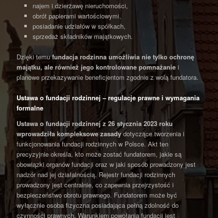
najem i dzierżawę nieruchomości,
obrót papierami wartościowymi,
posiadanie udziałów w spółkach,
sprzedaż składników majątkowych.
Dzięki temu
fundacja rodzinna
umożliwia nie tylko ochronę
majątku, ale również jego kontrolowane pomnażanie
i
planowe przekazywanie beneficjentom zgodnie z wolą fundatora.
Ustawa o fundacji rodzinnej – regulacje prawne i wymagania
formalne
Ustawa o fundacji rodzinnej
z 26 stycznia 2023 roku
wprowadziła kompleksowe zasady
dotyczące tworzenia i
funkcjonowania fundacji rodzinnych w Polsce. Akt ten
precyzyjnie określa, kto może zostać fundatorem, jakie są
obowiązki organów fundacji oraz w jaki sposób prowadzony jest
nadzór nad jej działalnością. Rejestr fundacji rodzinnych
prowadzony jest centralnie, co zapewnia przejrzystość i
bezpieczeństwo obrotu prawnego. Fundatorem może być
wyłącznie osoba fizyczna posiadająca pełną zdolność do
czynności prawnych. Warunkiem powołania fundacji jest