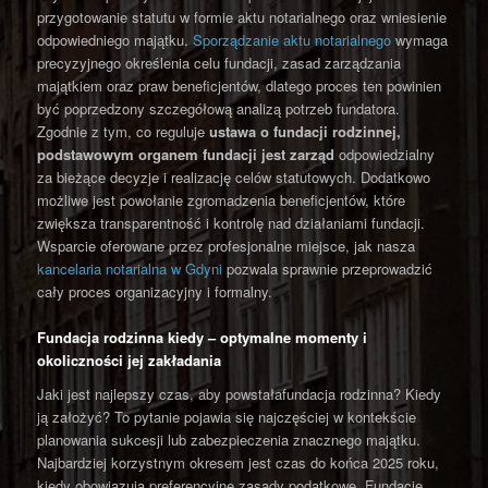
przygotowanie statutu w formie aktu notarialnego oraz wniesienie
odpowiedniego majątku.
Sporządzanie aktu notarialnego
wymaga
precyzyjnego określenia celu fundacji, zasad zarządzania
majątkiem oraz praw beneficjentów, dlatego proces ten powinien
być poprzedzony szczegółową analizą potrzeb fundatora.
Zgodnie z tym, co reguluje
ustawa o fundacji rodzinnej
,
podstawowym organem fundacji jest zarząd
odpowiedzialny
za bieżące decyzje i realizację celów statutowych. Dodatkowo
możliwe jest powołanie zgromadzenia beneficjentów, które
zwiększa transparentność i kontrolę nad działaniami fundacji.
Wsparcie oferowane przez profesjonalne miejsce, jak nasza
kancelaria notarialna w Gdyni
pozwala sprawnie przeprowadzić
cały proces organizacyjny i formalny.
Fundacja rodzinna kiedy – optymalne momenty i
okoliczności jej zakładania
Jaki jest najlepszy czas, aby powstałafundacja rodzinna? Kiedy
ją założyć? To pytanie pojawia się najczęściej w kontekście
planowania sukcesji lub zabezpieczenia znacznego majątku.
Najbardziej korzystnym okresem jest czas do końca 2025 roku,
kiedy obowiązują preferencyjne zasady podatkowe. Fundacje