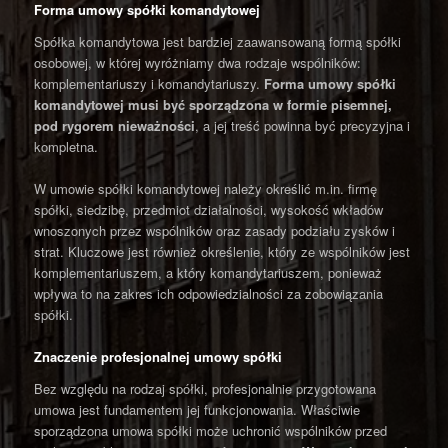
Forma umowy spółki komandytowej
Spółka komandytowa jest bardziej zaawansowaną formą spółki
osobowej, w której wyróżniamy dwa rodzaje wspólników:
komplementariuszy i komandytariuszy.
Forma umowy spółki
komandytowej musi być sporządzona w formie pisemnej,
pod rygorem nieważności
, a jej treść powinna być precyzyjna i
kompletna.
W umowie spółki komandytowej należy określić m.in. firmę
spółki, siedzibę, przedmiot działalności, wysokość wkładów
wnoszonych przez wspólników oraz zasady podziału zysków i
strat. Kluczowe jest również określenie, który ze wspólników jest
komplementariuszem, a który komandytariuszem, ponieważ
wpływa to na zakres ich odpowiedzialności za zobowiązania
spółki.
Znaczenie profesjonalnej umowy spółki
Bez względu na rodzaj spółki, profesjonalnie przygotowana
umowa jest fundamentem jej funkcjonowania. Właściwie
sporządzona umowa spółki może uchronić wspólników przed