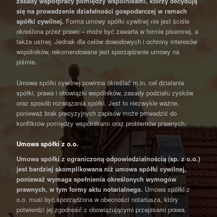
zasady współpracy pomiędzy wspólnikami, którzy decydują
się na prowadzenie działalności gospodarczej w ramach
spółki cywilnej.
Forma umowy spółki cywilnej nie jest ściśle
określona przez prawo – może być zawarta w formie pisemnej, a
także ustnej. Jednak dla celów dowodowych i ochrony interesów
wspólników, rekomendowane jest sporządzenie umowy na
piśmie.
Umowa spółki cywilnej powinna określać m.in. cel działania
spółki, prawa i obowiązki wspólników, zasady podziału zysków
oraz sposób rozwiązania spółki. Jest to niezwykle ważne,
ponieważ brak precyzyjnych zapisów może prowadzić do
konfliktów pomiędzy wspólnikami oraz problemów prawnych.
Umowa spółki z o.o.
Umowa spółki z ograniczoną odpowiedzialnością (sp. z o.o.)
jest bardziej skomplikowana niż umowa spółki cywilnej,
ponieważ wymaga spełnienia określonych wymogów
prawnych, w tym formy aktu notarialnego.
Umowa spółki z
o.o. musi być sporządzona w obecności notariusza, który
potwierdzi jej zgodność z obowiązującymi przepisami prawa.