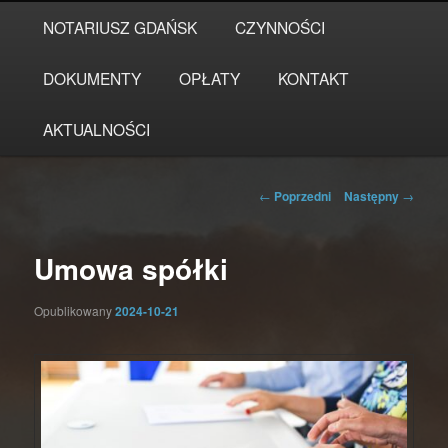
Przeskocz
Główne
NOTARIUSZ GDAŃSK
CZYNNOŚCI
do
menu
tekstu
DOKUMENTY
OPŁATY
KONTAKT
AKTUALNOŚCI
Nawigacja
←
Poprzedni
Następny
→
wpisu
Umowa spółki
Opublikowany
2024-10-21