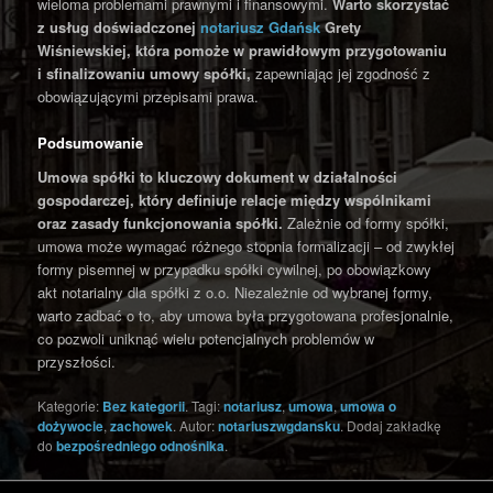
wieloma problemami prawnymi i finansowymi.
Warto skorzystać
z usług doświadczonej
notariusz Gdańsk
Grety
Wiśniewskiej, która pomoże w prawidłowym przygotowaniu
i sfinalizowaniu umowy spółki,
zapewniając jej zgodność z
obowiązującymi przepisami prawa.
Podsumowanie
Umowa spółki to kluczowy dokument w działalności
gospodarczej, który definiuje relacje między wspólnikami
oraz zasady funkcjonowania spółki.
Zależnie od formy spółki,
umowa może wymagać różnego stopnia formalizacji – od zwykłej
formy pisemnej w przypadku spółki cywilnej, po obowiązkowy
akt notarialny dla spółki z o.o. Niezależnie od wybranej formy,
warto zadbać o to, aby umowa była przygotowana profesjonalnie,
co pozwoli uniknąć wielu potencjalnych problemów w
przyszłości.
Kategorie:
Bez kategorii
. Tagi:
notariusz
,
umowa
,
umowa o
dożywocie
,
zachowek
. Autor:
notariuszwgdansku
. Dodaj zakładkę
do
bezpośredniego odnośnika
.