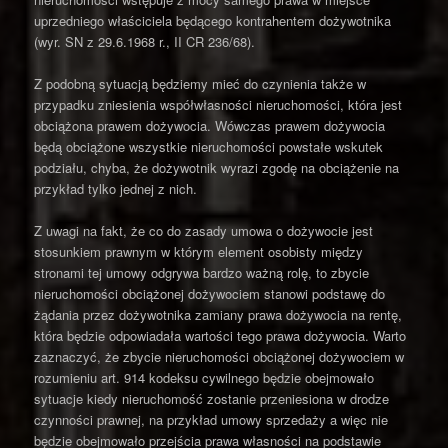
uprzedniego właściciela będącego kontrahentem dożywotnika
(wyr. SN z 29.6.1968 r., II CR 236/68).
Z podobną sytuacją będziemy mieć do czynienia także w
przypadku zniesienia współwłasności nieruchomości, która jest
obciążona prawem dożywocia. Wówczas prawem dożywocia
będą obciążone wszystkie nieruchomości powstałe wskutek
podziału, chyba, że dożywotnik wyrazi zgodę na obciążenie na
przykład tylko jednej z nich.
Z uwagi na fakt, że co do zasady umowa o dożywocie jest
stosunkiem prawnym w którym element osobisty między
stronami tej umowy odgrywa bardzo ważną rolę, to zbycie
nieruchomości obciążonej dożywociem stanowi podstawę do
żądania przez dożywotnika zamiany prawa dożywocia na rentę,
która będzie odpowiadała wartości tego prawa dożywocia. Warto
zaznaczyć, że zbycie nieruchomości obciążonej dożywociem w
rozumieniu art. 914 kodeksu cywilnego będzie obejmowało
sytuacje kiedy nieruchomość zostanie przeniesiona w drodze
czynności prawnej, na przykład umowy sprzedaży a więc nie
będzie obejmowało przejścia prawa własności na podstawie