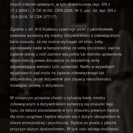
innych zdarzeń prawnych, w tym dziedziczenia (wyr. SN z
17.3.2004 r., II CK 91/03, OSN 2005, Nr 3, poz. 52, wyr. SN z
13.6.2018, IV CSK 277/17).
Zgodnie z art. 913 Kodeksu cywilnego jeżeli z jakichkolwiek
powodów wytworzą się między dożywotnikiem a zobowiązanym
takie stosunki, że nie można wymagać od stron, żeby
pozostawały nadal w bezpośredniej ze sobą styczności, sąd na
żądanie jednej z nich zamieni wszystkie lub niektóre uprawnienia
objęte treścią prawa dożywocia na dożywotnią rentę
odpowiadającą wartości tych uprawnień. Nadto w wypadkach
wyjątkowych sąd może na żądanie zobowiązanego lub
dożywotnika, jeżeli dożywotnik jest zbywcą nieruchomości,
rozwiązać umowę o dożywocie.
W niniejszym przepisie chodzi o sytuację kiedy miedzy
zobowiązanym a dożywotnikiem wytworzą się stosunki tego
typu, że dalsze pozostawanie w tym stosunku prawnym będzie
dla stron uciążliwe i będzie wiązało się z dużym obciążeniem w
sferze emocjonalnej i psychicznej. Będzie po prostu z jakichś
przyczyn dużym dyskomfortem. W tym celu istnieje możliwość