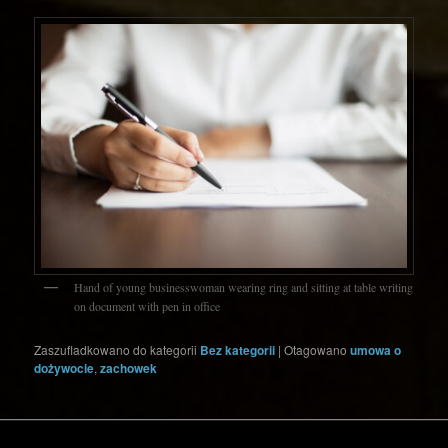
Hand of young businesswoman wearing ring and sitting at table writing
on document with pen in office
Zaszufladkowano do kategorii
Bez kategorii
|
Otagowano
umowa o
dożywocie
,
zachowek