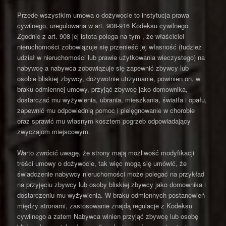
Przede wszystkim umowa o dożywocie to instytucja prawa
cywilnego, uregulowana w art. 908-916 Kodeksu cywilnego.
Zgodnie z art. 908 jej istota polega na tym , że właściciel
nieruchomości zobowiązuje się przenieść jej własność (tudzież
udział w nieruchomości lub prawie użytkowania wieczystego) na
nabywcę a nabywca zobowiązuje się zapewnić zbywcy lub
osobie bliskiej zbywcy, dożywotnie utrzymanie, powinien on, w
braku odmiennej umowy, przyjąć zbywcę jako domownika,
dostarczać mu wyżywienia, ubrania, mieszkania, światła i opału,
zapewnić mu odpowiednią pomoc i pielęgnowanie w chorobie
oraz sprawić mu własnym kosztem pogrzeb odpowiadający
zwyczajom miejscowym.
Warto zwrócić uwagę, że strony mają możliwość modyfikacji
treści umowy o dożywocie, tak więc mogą się umówić, że
świadczenie nabywcy nieruchomości może polegać na przykład
na przyjęciu zbywcy lub osoby bliskiej zbywcy jako domownika i
dostarczeniu mu wyżywienia. W braku odmiennych postanowień
między stronami, zastosowanie znajdą regulacje z Kodeksu
cywilnego a zatem Nabywca winien przyjąć zbywcę lub osobę