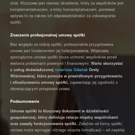
strat. Kluczowe jest również określenie, który ze wspólników jest
komplementariuszem, a który komandytariuszem, ponieważ
wpływa to na zakres ich odpowiedzialności za zobowiązania
spółki.
Znaczenie profesjonalnej umowy spółki
Bez względu na rodzaj spółki, profesjonalnie przygotowana
umowa jest fundamentem jej funkcjonowania. Właściwie
sporządzona umowa spółki może uchronić wspólników przed
wieloma problemami prawnymi i finansowymi.
Warto skorzystać
z usług doświadczonej
notariusz Gdańsk
Grety
Wiśniewskiej, która pomoże w prawidłowym przygotowaniu
i sfinalizowaniu umowy spółki,
zapewniając jej zgodność z
obowiązującymi przepisami prawa.
Podsumowanie
Umowa spółki to kluczowy dokument w działalności
gospodarczej, który definiuje relacje między wspólnikami
oraz zasady funkcjonowania spółki.
Zależnie od formy spółki,
umowa może wymagać różnego stopnia formalizacji – od zwykłej