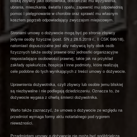
bliską zbywcy jako domownika, dostarczać mu wyżywienia,
ubrania, mieszkania, światła i opału, zapewnić mu odpowiednią
pomoc i pielęgnowanie w chorobie oraz sprawić mu własnym
kosztem pogrzeb odpowiadający zwyczajom miejscowym.
Stronami umowy o dożywocie mogą być po stronie zbywcy
jedynie osoby fizyczne (post. SN z 28.5.2019 r., II CSK 596/18),
natomiast dopuszczalne jest aby nabywcą były obok osób
fizycznych także osoby prawne oraz jednostki organizacyjne
nieposiadające osobowości prawnej, takie jak na przykład
zakłady opiekuńcze, hospicja i inne podmioty, które realizują
cele podobne do tych wynikających z treści umowy o dożywocie.
Uprawnienia dożywotnika, czyli zbywcy lub osobie jemu bliskiej
są niezbywalne i nie podlegają dziedziczeniu. Oznacza to, że
dożywocie wygasa z chwilą śmierci dożywotnika.
Warto także zaznaczyć, że umowa o dożywocie ze względu na
przedmiot wymaga formy aktu notarialnego pod rygorem
nieważności.
Przedmiotem umowy o dożywocie nie może być spółdzielcze