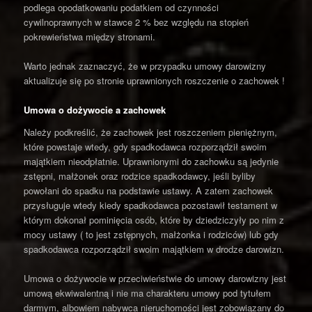
podlega opodatkowaniu podatkiem od czynności
cywilnoprawnych w stawce 2 % bez względu na stopień
pokrewieństwa między stronami.
Warto jednak zaznaczyć, że w przypadku umowy darowizny
aktualizuje się po stronie uprawnionych roszczenie o zachowek !
Umowa o dożywocie a zachowek
Należy podkreślić, że zachowek jest roszczeniem pieniężnym,
które powstaje wtedy, gdy spadkodawca rozporządził swoim
majątkiem nieodpłatnie. Uprawnionymi do zachowku są jedynie
zstępni, małżonek oraz rodzice spadkodawcy, jeśli byliby
powołani do spadku na podstawie ustawy. A zatem zachowek
przysługuje wtedy kiedy spadkodawca pozostawił testament w
którym dokonał pominięcia osób, które by dziedziczyły po nim z
mocy ustawy ( to jest zstępnych, małżonka i rodziców) lub gdy
spadkodawca rozporządził swoim majątkiem w drodze darowizn.
Umowa o dożywocie w przeciwieństwie do umowy darowizny jest
umową ekwiwalentną i nie ma charakteru umowy pod tytułem
darmym, albowiem nabywca nieruchomości jest zobowiązany do