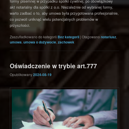
formy pisemnej w przypadku spółki cywilnej, po obowiązkowy
akt notarialny dla spółki z o.o. Niezależnie od wybranej formy,
warto zadbać o to, aby umowa była przygotowana profesjonalnie,
co pozwoli uniknąć wielu potencjalnych problemów w
przyszłości.
Zaszufladkowano do kategorii
Bez kategorii
|
Otagowano
notariusz
,
umowa
,
umowa o dożywocie
,
zachowek
Oświadczenie w trybie art.777
Opublikowany
2024-08-19