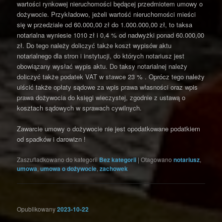
wartości rynkowej nieruchomości będącej przedmiotem umowy o
dożywocie. Przykładowo, jeżeli wartość nieruchomości mieści
się w przedziale od 60.000,00 zł do 1.000.000,00 zł, to taksa
notarialna wyniesie 1010 zł i 0,4 % od nadwyżki ponad 60.000,00
zł. Do tego należy doliczyć także koszt wypisów aktu
notarialnego dla stron i instytucji, do których notariusz jest
obowiązany wysłać wypis aktu. Do taksy notarialnej należy
doliczyć także podatek VAT w stawce 23 % . Oprócz tego należy
uiścić także opłaty sądowe za wpis prawa własności oraz wpis
prawa dożywocia do księgi wieczystej, zgodnie z ustawą o
kosztach sądowych w sprawach cywilnych.
Zawarcie umowy o dożywocie nie jest opodatkowane podatkiem
od spadków i darowizn !
Zaszufladkowano do kategorii
Bez kategorii
|
Otagowano
notariusz
,
umowa
,
umowa o dożywocie
,
zachowek
Opublikowany
2023-10-22