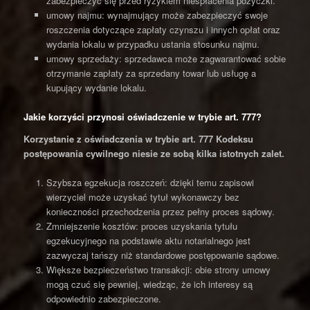
zabezpieczyć się przed ryzykiem niespłacenia pożyczki.
umowy najmu: wynajmujący może zabezpieczyć swoje
roszczenia dotyczące zapłaty czynszu i innych opłat oraz
wydania lokalu w przypadku ustania stosunku najmu.
umowy sprzedaży: sprzedawca może zagwarantować sobie
otrzymanie zapłaty za sprzedany towar lub usługę a
kupujący wydanie lokalu.
Jakie korzyści przynosi oświadczenie w trybie art. 777?
Korzystanie z oświadczenia w trybie art. 777 Kodeksu
postępowania cywilnego niesie ze sobą kilka istotnych zalet.
Szybsza egzekucja roszczeń: dzięki temu zapisowi
wierzyciel może uzyskać tytuł wykonawczy bez
konieczności przechodzenia przez pełny proces sądowy.
Zmniejszenie kosztów: proces uzyskania tytułu
egzekucyjnego na podstawie aktu notarialnego jest
zazwyczaj tańszy niż standardowe postępowanie sądowe.
Większe bezpieczeństwo transakcji: obie strony umowy
mogą czuć się pewniej, wiedząc, że ich interesy są
odpowiednio zabezpieczone.