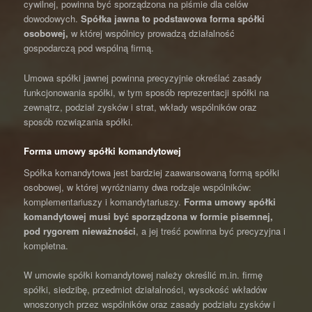
cywilnej, powinna być sporządzona na piśmie dla celów
dowodowych.
Spółka jawna to podstawowa forma spółki
osobowej,
w której wspólnicy prowadzą działalność
gospodarczą pod wspólną firmą.
Umowa spółki jawnej powinna precyzyjnie określać zasady
funkcjonowania spółki, w tym sposób reprezentacji spółki na
zewnątrz, podział zysków i strat, wkłady wspólników oraz
sposób rozwiązania spółki.
Forma umowy spółki komandytowej
Spółka komandytowa jest bardziej zaawansowaną formą spółki
osobowej, w której wyróżniamy dwa rodzaje wspólników:
komplementariuszy i komandytariuszy.
Forma umowy spółki
komandytowej musi być sporządzona w formie pisemnej,
pod rygorem nieważności
, a jej treść powinna być precyzyjna i
kompletna.
W umowie spółki komandytowej należy określić m.in. firmę
spółki, siedzibę, przedmiot działalności, wysokość wkładów
wnoszonych przez wspólników oraz zasady podziału zysków i