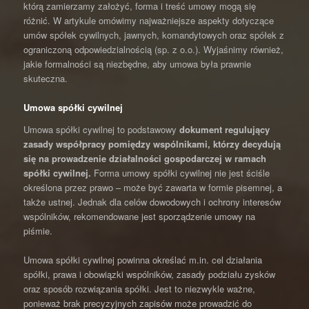
którą zamierzamy założyć, forma i treść umowy mogą się
różnić. W artykule omówimy najważniejsze aspekty dotyczące
umów spółek cywilnych, jawnych, komandytowych oraz spółek z
ograniczoną odpowiedzialnością (sp. z o.o.). Wyjaśnimy również,
jakie formalności są niezbędne, aby umowa była prawnie
skuteczna.
Umowa spółki cywilnej
Umowa spółki cywilnej to podstawowy
dokument regulujący
zasady współpracy pomiędzy wspólnikami, którzy decydują
się na prowadzenie działalności gospodarczej w ramach
spółki cywilnej.
Forma umowy spółki cywilnej nie jest ściśle
określona przez prawo – może być zawarta w formie pisemnej, a
także ustnej. Jednak dla celów dowodowych i ochrony interesów
wspólników, rekomendowane jest sporządzenie umowy na
piśmie.
Umowa spółki cywilnej powinna określać m.in. cel działania
spółki, prawa i obowiązki wspólników, zasady podziału zysków
oraz sposób rozwiązania spółki. Jest to niezwykle ważne,
ponieważ brak precyzyjnych zapisów może prowadzić do