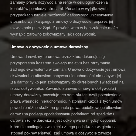
zamiany prawa dożywocia na rentę w celu ograniczenia
kontaktów pomiędzy stronami. Ponadto w wyjątkowych
przypadkach istnieje możliwość całkowitego unicestwienia
stosunku wynikającego z umowy o dożywocie, poprzez jej
rozwiązanie przez Sąd. Z powództwem w tym zakresie może
wystąpić zarówno zobowiązany jak i dożywotnik.
Umowa o dożywocie a umowa darowizny
Umowa darowizny to umowa przez którą dokonuje się
przysporzenia kosztem swojego majątku bez otrzymania
żadnego ekwiwalentu w zamian. Umowa o dożywocie jest umową
ekwiwalentną albowiem nabywca nieruchomości nie nabywa jej
„za darmo” tylko jest zobowiązany do określonych świadczeń na
rzecz dożywotnika. Zawarcie zarówno umowy o dożywocie i
umowy darowizny powoduje ten sam skutek czyli przeniesienie
prawa własności nieruchomości. Natomiast każda z tych umów
powoduje różne skutki na gruncie prawa podatkowego albowiem
darowizna podlega opodatkowaniu podatkiem od spadków i
darowizn (o ile darowizna jest dokonywana między osobami,
które nie podlegają zwolnieniu z tego podatku ze względu na
stopień pokrewieństwa), zaś umowa o dożywocie zawsze