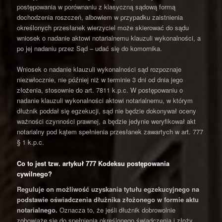
postępowania w porównaniu z klasyczną sądową formą
dochodzenia roszczeń, albowiem w przypadku zaistnienia
określonych przesłanek wierzyciel może skierować do sądu
wniosek o nadanie aktowi notarialnemu klauzuli wykonalności, a
po jej nadaniu przez Sąd – udać się do komornika.
Wniosek o nadanie klauzuli wykonalności sąd rozpoznaje
niezwłocznie, nie później niż w terminie 3 dni od dnia jego
złożenia, stosownie do art. 7811 k.p.c. W postępowaniu o
nadanie klauzuli wykonalności aktowi notarialnemu, w którym
dłużnik poddał się egzekucji, sąd nie będzie dokonywał oceny
ważności czynności prawnej, a będzie jedynie weryfikował akt
notarialny pod kątem spełnienia przesłanek zawartych w art. 777
§ 1 k.p.c.
Co to jest tzw. artykuł 777 Kodeksu postępowania
cywilnego?
Reguluje on możliwość uzyskania tytułu egzekucyjnego na
podstawie oświadczenia dłużnika złożonego w formie aktu
notarialnego.
Oznacza to, że jeśli dłużnik dobrowolnie
zobowiąże się do spełnienia określonego świadczenia i złoży