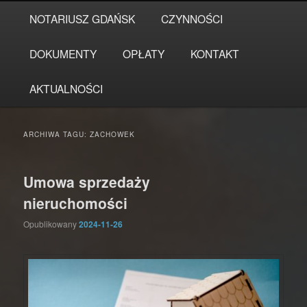
Przeskocz
Przeskocz
Główne
NOTARIUSZ GDAŃSK
CZYNNOŚCI
do
do
menu
tekstu
widgetów
DOKUMENTY
OPŁATY
KONTAKT
AKTUALNOŚCI
ARCHIWA TAGU:
ZACHOWEK
Umowa sprzedaży
nieruchomości
Opublikowany
2024-11-26