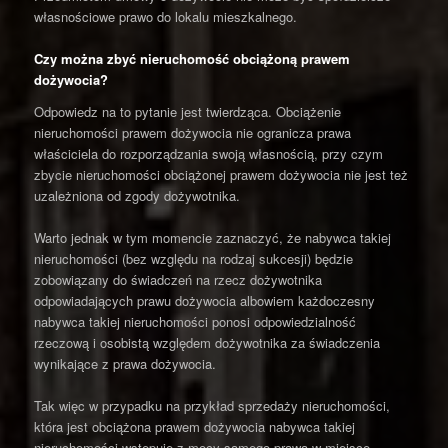
własnościowe prawo do lokalu mieszkalnego.
Czy można zbyć nieruchomość obciążoną prawem
dożywocia?
Odpowiedz na to pytanie jest twierdząca. Obciążenie
nieruchomości prawem dożywocia nie ogranicza prawa
właściciela do rozporządzania swoją własnością, przy czym
zbycie nieruchomości obciążonej prawem dożywocia nie jest też
uzależniona od zgody dożywotnika.
Warto jednak w tym momencie zaznaczyć, że nabywca takiej
nieruchomości (bez względu na rodzaj sukcesji) będzie
zobowiązany do świadczeń na rzecz dożywotnika
odpowiadających prawu dożywocia albowiem każdoczesny
nabywca takiej nieruchomości ponosi odpowiedzialność
rzeczową i osobistą względem dożywotnika za świadczenia
wynikające z prawa dożywocia.
Tak więc w przypadku na przykład sprzedaży nieruchomości,
która jest obciążona prawem dożywocia nabywca takiej
nieruchomości wstępuje z mocy samego prawa w miejsce