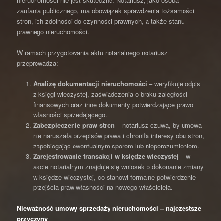
nieruchomości nie jest skuteczne. Notariusz, jako osoba
zaufania publicznego, ma obowiązek sprawdzenia tożsamości
stron, ich zdolności do czynności prawnych, a także stanu
prawnego nieruchomości.
W ramach przygotowania aktu notarialnego notariusz
przeprowadza:
Analizę dokumentacji nieruchomości
– weryfikuje odpis
z księgi wieczystej, zaświadczenia o braku zaległości
finansowych oraz inne dokumenty potwierdzające prawo
własności sprzedającego.
Zabezpieczenie praw stron
– notariusz czuwa, by umowa
nie naruszała przepisów prawa i chroniła interesy obu stron,
zapobiegając ewentualnym sporom lub nieporozumieniom.
Zarejestrowanie transakcji w księdze wieczystej
– w
akcie notarialnym znajduje się wniosek o dokonanie zmiany
w księdze wieczystej, co stanowi formalne potwierdzenie
przejścia praw własności na nowego właściciela.
Nieważność umowy sprzedaży nieruchomości – najczęstsze
przyczyny